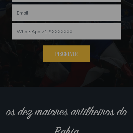
INSCREVER
os dez maiores artilheiros do
Bahia