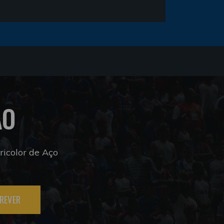
ÃO
icolor de Aço
REVER