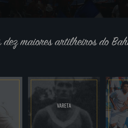
s dez maiores artilheiros do Bah
VARETA