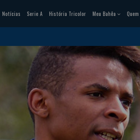
Notícias
Serie A
História Tricolor
Meu Bahêa
Quem