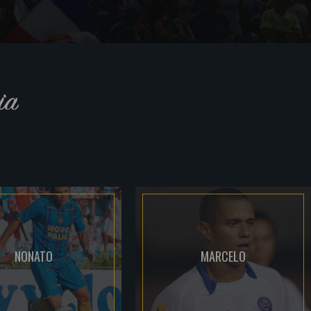
ia
NONATO
MARCELO