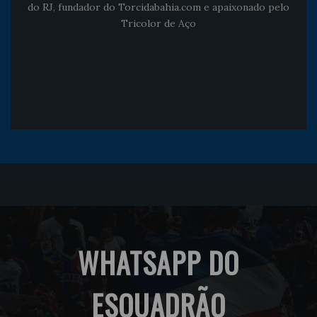
do RJ, fundador do Torcidabahia.com e apaixonado pelo
Tricolor de Aço
WHATSAPP DO
ESQUADRÃO