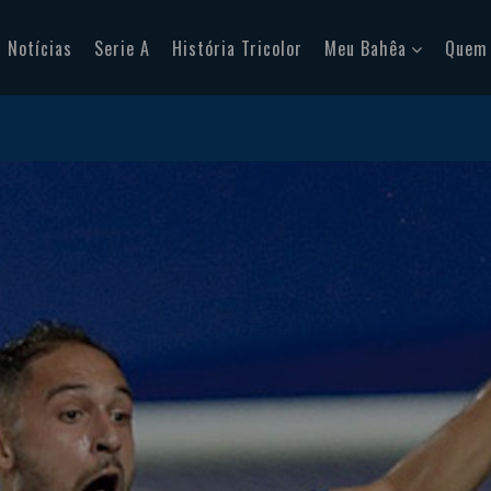
Notícias
Serie A
História Tricolor
Meu Bahêa
Quem