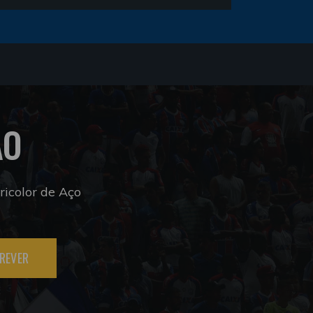
ÃO
icolor de Aço
REVER