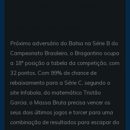
"="" class="wp-image-29545 size-full" data-
formatted="true">
"Não é porque estão nessa
situação que vão fazer corpo mole", diz Régis (Foto:
Felipe Oliveira/EC Bahia/Divulgação)
Próximo adversário do Bahia na Série B do
Campeonato Brasileiro, o Bragantino ocupa
a 18ª posição a tabela da competição, com
32 pontos. Com 99% de chance de
rebaixamento para a Série C, segundo o
site Infobola, do matemático Tristão
Garcia, o Massa Bruta precisa vencer os
seus dois últimos jogos e torcer para uma
combinação de resultados para escapar do