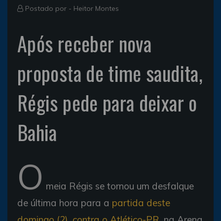
Postado por -
Heitor Montes
Após receber nova
proposta de time saudita,
Régis pede para deixar o
Bahia
O
meia Régis se tornou um desfalque
de última hora para a
partida deste
domingo (2), contra o Atlético-PR
, na Arena