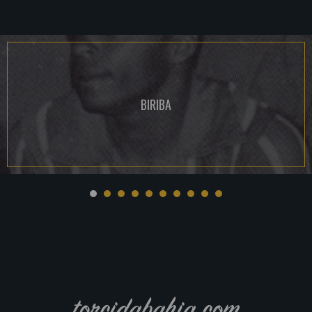
BIRIBA
torcidabahia.com