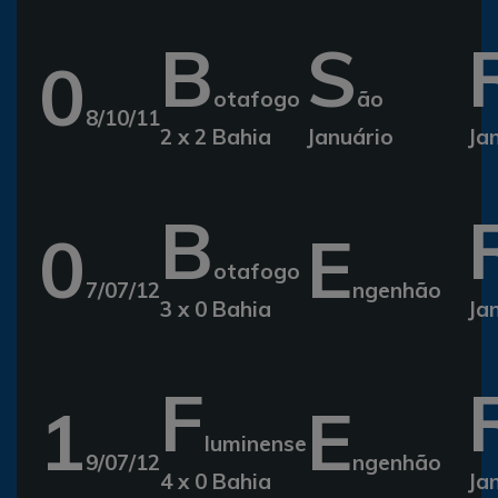
B
S
0
otafogo
ão
8/10/11
2 x 2 Bahia
Januário
Jan
B
0
E
otafogo
7/07/12
ngenhão
3 x 0 Bahia
Jan
F
1
E
luminense
9/07/12
ngenhão
4 x 0 Bahia
Jan