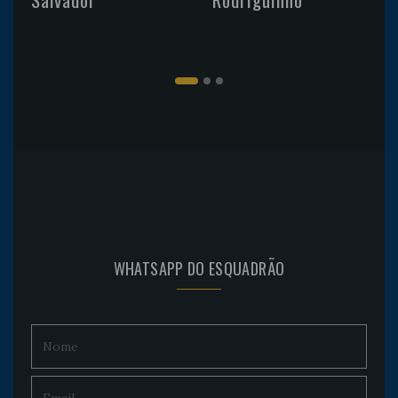
WHATSAPP DO ESQUADRÃO