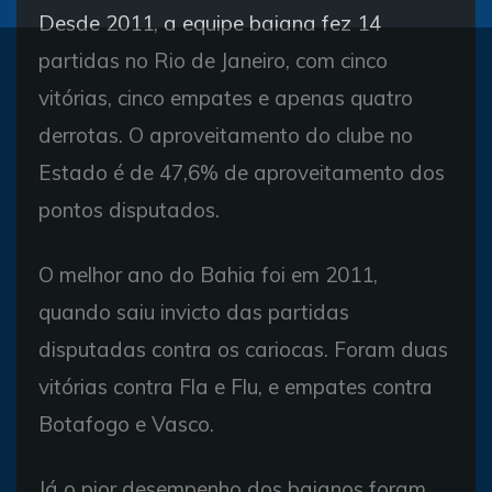
Desde 2011, a equipe baiana fez 14
partidas no Rio de Janeiro, com cinco
vitórias, cinco empates e apenas quatro
derrotas. O aproveitamento do clube no
Estado é de 47,6% de aproveitamento dos
pontos disputados.
O melhor ano do Bahia foi em 2011,
quando saiu invicto das partidas
disputadas contra os cariocas. Foram duas
vitórias contra Fla e Flu, e empates contra
Botafogo e Vasco.
Já o pior desempenho dos baianos foram