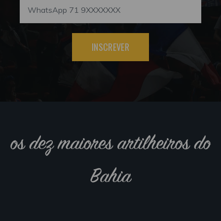
INSCREVER
os dez maiores artilheiros do
Bahia