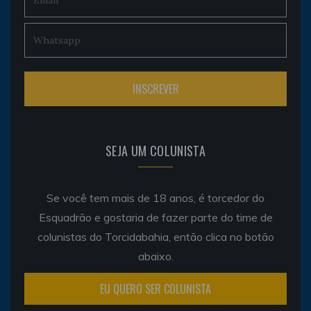
SEJA UM COLUNISTA
Se você tem mais de 18 anos, é torcedor do
Esquadrão e gostaria de fazer parte do time de
colunistas do Torcidabahia, então clica no botão
abaixo.
EU QUERO SER COLUNISTA