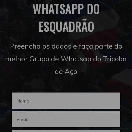
WHATSAPP DO
ESQUADRÃO
Preencha os dados e faça parte do
melhor Grupo de Whatsap do Tricolor
de Aço