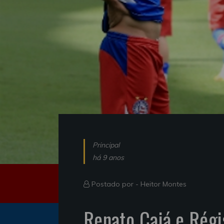
Principal
há 9 anos
Postado por -
Heitor Montes
Renato Cajá e Rég