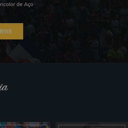
icolor de Aço
REVER
ia