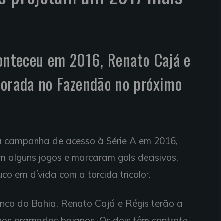
conteceu em 2016, Renato Cajá e
porada no Fazendão no próximo
na campanha de acesso à Série A em 2016,
 alguns jogos e marcaram gols decisivos,
o em dívida com a torcida tricolor.
nco do Bahia, Renato Cajá e Régis terão a
 nos gramados baianos. Os dois têm contrato