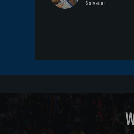
Salvador
W