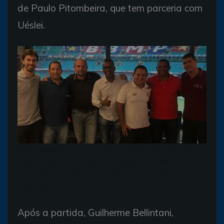
de Paulo Pitombeira, que tem parceria com
Uéslei.
Representante do Borussia Dortmund (terceiro da
esq. pra dir.) em reunião com Uéslei (camisa
vermelha) na Arena Fonte Nova (Foto: Arquivo
Pessoal)
Após a partida, Guilherme Bellintani,