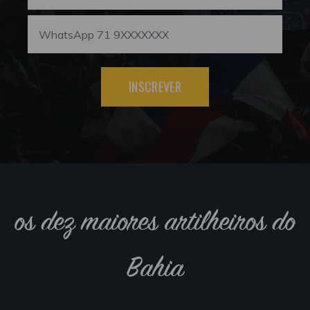
INSCREVER
os dez maiores artilheiros do
Bahia