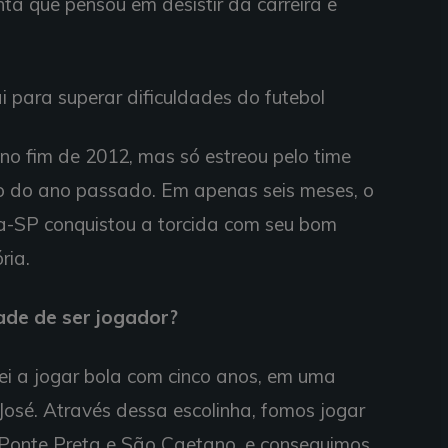
nta que pensou em desistir da carreira e
i para superar dificuldades do futebol
no fim de 2012, mas só estreou pelo time
sto do ano passado. Em apenas seis meses, o
-SP conquistou a torcida com seu bom
ria.
de de ser jogador?
i a jogar bola com cinco anos, em uma
José. Através dessa escolinha, fomos jogar
 Ponte Preta e São Caetano, e conseguimos