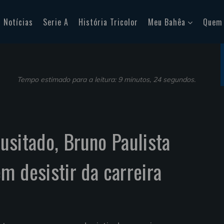
Notícias
Serie A
História Tricolor
Meu Bahêa
Quem
Tempo estimado para a leitura: 9 minutos, 24 segundos.
usitado, Bruno Paulista
m desistir da carreira