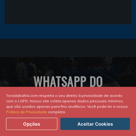
WHATSAPP DO
ESQUADRÃO
Torcidabahia.com respeita o seu direito à privacidade de acordo
com o LGPD. Nosso site coleta apenas dados pessoais mínimos,
que são usados apenas para fins analíticos. Você pode ler a nossa
Politica de Privacidade
completa.
Preencha os dados e faça parte do
Opções
Aceitar Cookies
melhor Grupo de Whatsap do Tricolor