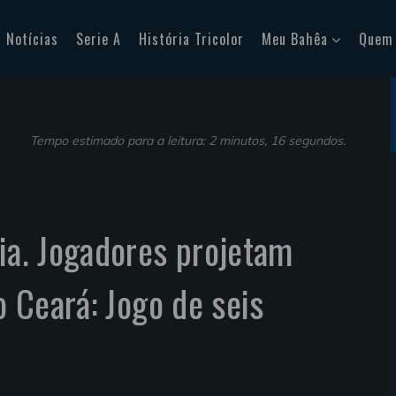
Notícias
Serie A
História Tricolor
Meu Bahêa
Quem
Tempo estimado para a leitura: 2 minutos, 16 segundos.
hia. Jogadores projetam
 o Ceará: Jogo de seis