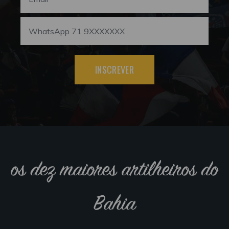
INSCREVER
os dez maiores artilheiros do
Bahia