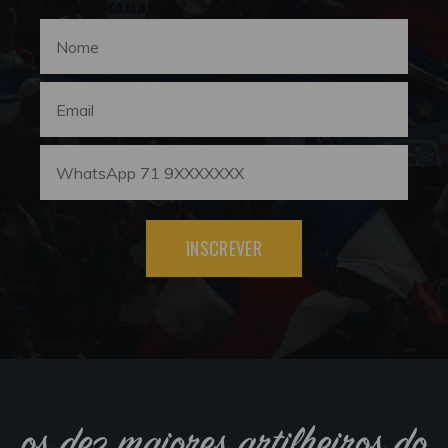
INSCREVER
os dez maiores artilheiros do