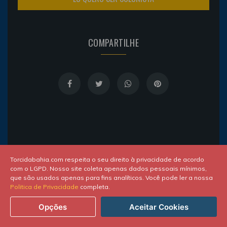
COMPARTILHE
SOBRE O AUTOR
Torcidabahia.com respeita o seu direito à privacidade de acordo
com o LGPD. Nosso site coleta apenas dados pessoais mínimos,
que são usados apenas para fins analíticos. Você pode ler a nossa
Politica de Privacidade
completa.
Opções
Aceitar Cookies