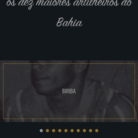
os dez maiores artilheiros do
Bahia
BIRIBA