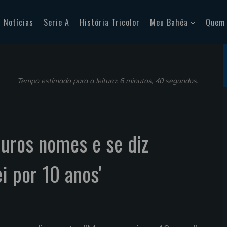
Notícias
Serie A
História Tricolor
Meu Bahêa
Quem
Tempo estimado para a leitura: 6 minutos, 40 segundos.
turos nomes e se diz
i por 10 anos'