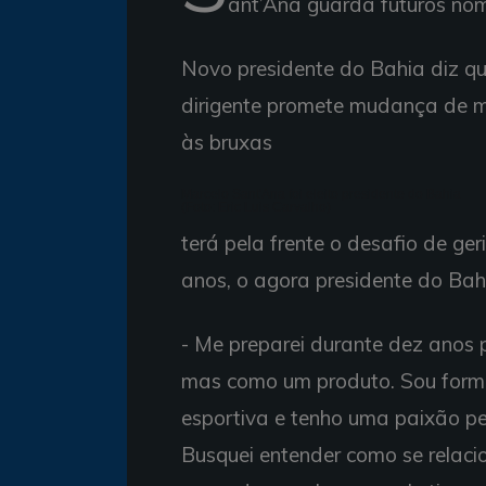
ant’Ana guarda futuros nom
Novo presidente do Bahia diz qu
dirigente promete mudança de m
às bruxas
Marcelo Sant'Ana foi eleito presidente do Bahia
(Foto: Eric Luis Carvalho)
terá pela frente o desafio de ge
anos, o agora presidente do Bah
- Me preparei durante dez anos 
mas como um produto. Sou form
esportiva e tenho uma paixão p
Busquei entender como se relaci