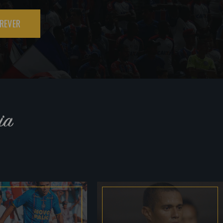
REVER
ia