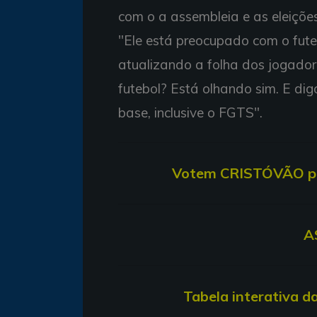
com o a assembleia e as eleições,
"Ele está preocupado com o fute
atualizando a folha dos jogador
futebol? Está olhando sim. E di
base, inclusive o FGTS".
V
otem CRISTÓVÃO par
A
T
abela interativa d