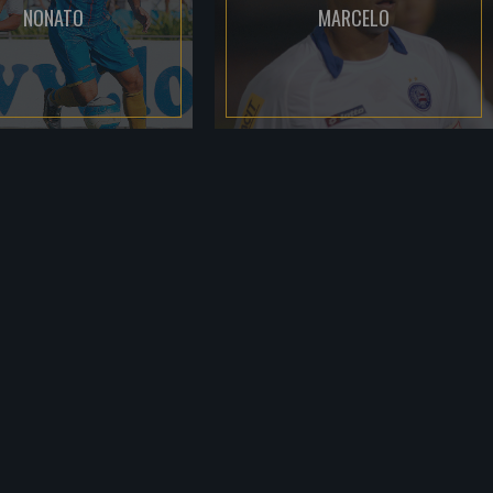
NONATO
MARCELO