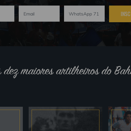
INSC
s dez maiores artilheiros do Bah