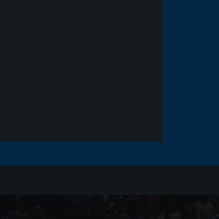
Noticias
há 5 anos
Goleiro Douglas Friedrich
fica em observação após
sofrer um corte no rosto