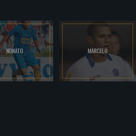
NONATO
MARCELO