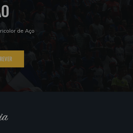
ÃO
icolor de Aço
REVER
ia