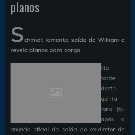
planos
S
chmidt lamenta saída de William e
revela planos para cargo
Na
tarde
desta
quinta-
feira (6),
após o
anúncio oficial da saída do ex-diretor de