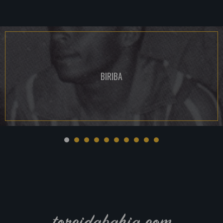
BIRIBA
torcidabahia.com