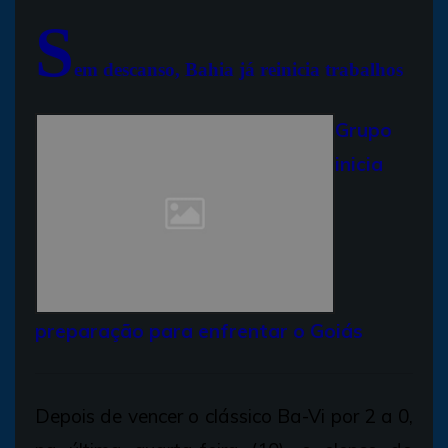
S
em descanso, Bahia já reinicia trabalhos
Grupo
inicia
preparação para enfrentar o Goiás
Depois de vencer o clássico Ba-Vi por 2 a 0,