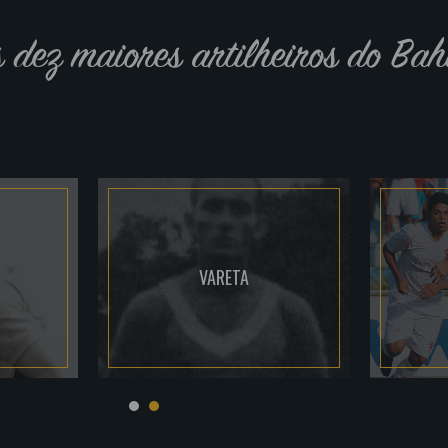
s dez maiores artilheiros do Bah
VARETA