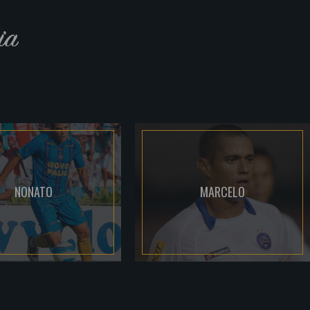
ia
NONATO
MARCELO