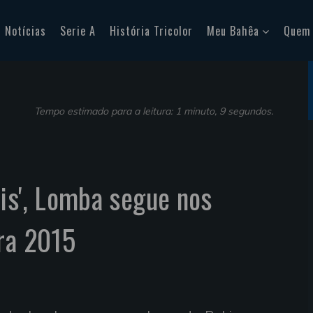
Notícias
Serie A
História Tricolor
Meu Bahêa
Quem
Tempo estimado para a leitura: 1 minuto, 9 segundos.
is', Lomba segue nos
ra 2015