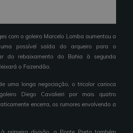
ges com o goleiro Marcelo Lomba aumentou a
 uma possível saída do arqueiro para o
sar do rebaixamento do Bahia à segunda
 deixará o Fazendão.
 de uma longa negociação, o tricolor carioca
oleiro Diego Cavalieiri por mais quatro
raticamente encerra, os rumores envolvendo a
à primeira divisão, a Ponte Preta também