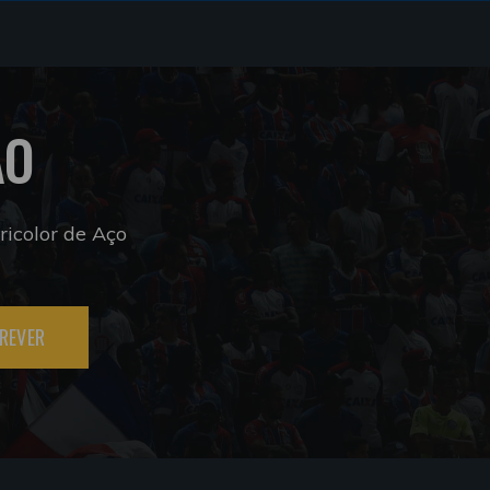
ÃO
icolor de Aço
REVER