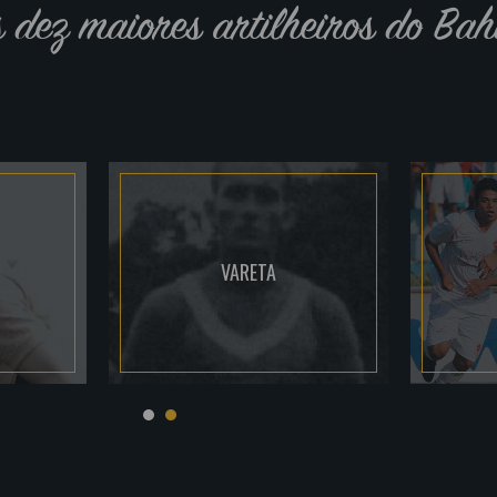
s dez maiores artilheiros do Bah
VARETA