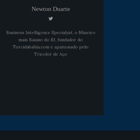
Newton Duarte
Noticias
há 5 anos
Business Intelligence Specialyst, o Mineiro
Goleiro Douglas Friedrich
mais Baiano do RJ, fundador do
fica em observação após
Torcidabahia.com e apaixonado pelo
sofrer um corte no rosto
Tricolor de Aço