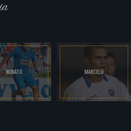
ia
NONATO
MARCELO