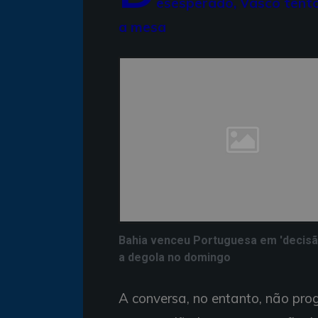
esesperado, Vasco tento
a mesa
Bahia venceu Portuguesa em 'decisã
a degola no domingo
A conversa, no entanto, não prog