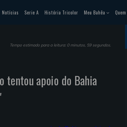
Notícias
Serie A
História Tricolor
Meu Bahêa
Quem
Tempo estimado para a leitura: 0 minutos, 59 segundos.
 tentou apoio do Bahia
'