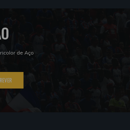
ÃO
icolor de Aço
REVER