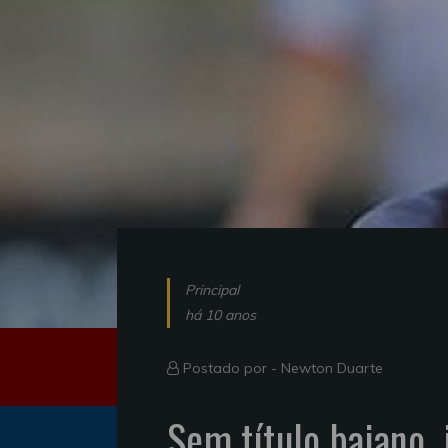
Principal
há 10 anos
Postado por -
Newton Duarte
Sem título baiano,