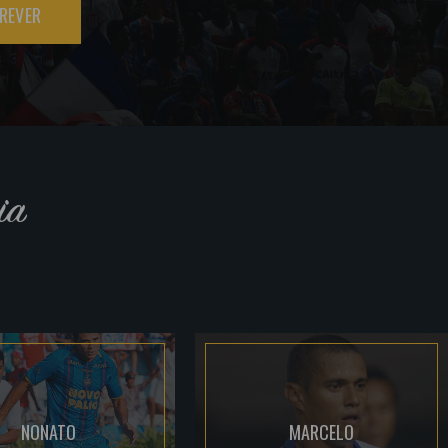
REVER
ia
NONATO
MARCELO