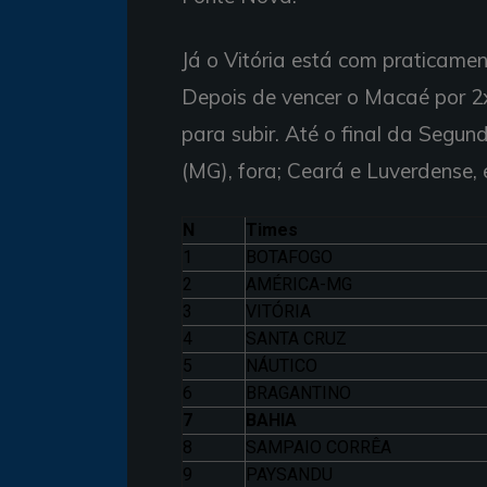
Já o Vitória está com praticame
Depois de vencer o Macaé por 2
para subir. Até o final da Segu
(MG), fora; Ceará e Luverdense,
N
Times
1
BOTAFOGO
2
AMÉRICA-MG
3
VITÓRIA
4
SANTA CRUZ
5
NÁUTICO
6
BRAGANTINO
7
BAHIA
8
SAMPAIO CORRÊA
9
PAYSANDU