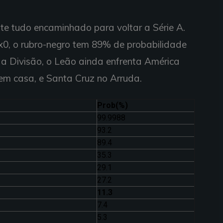
nte tudo encaminhado para voltar a Série A.
x0, o rubro-negro tem 89% de probabilidade
nda Divisão, o Leão ainda enfrenta América
 em casa, e Santa Cruz no Arruda.
Prob(%)
99.9988
93.2
89.4
35.3
29.1
27.2
11.3
7.4
5.3