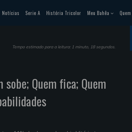
Notícias
Serie A
História Tricolor
Meu Bahêa
Quem
Tempo estimado para a leitura: 1 minuto, 18 segundos.
m sobe; Quem fica; Quem
babilidades