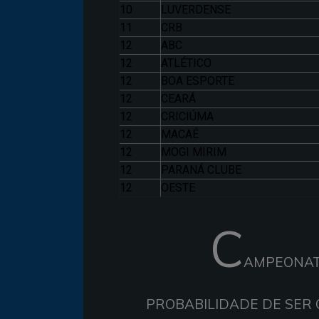
10
LUVERDENSE
11
CRB
12
ABC
12
ATLÉTICO
12
BOA ESPORTE
12
CEARÁ
12
CRICIÚMA
12
MACAÉ
12
MOGI MIRIM
12
PARANÁ CLUBE
12
OESTE
C
AMPEONATO
PROBABILIDADE DE SER