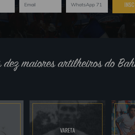
INSC
s dez maiores artilheiros do Bah
VARETA