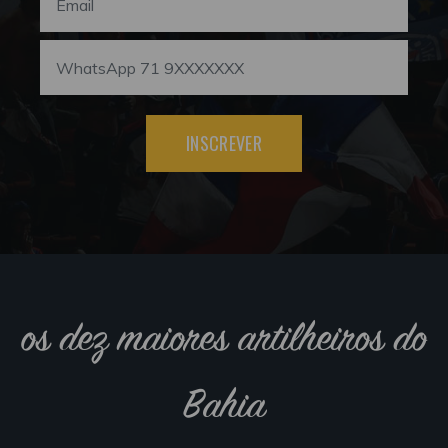
INSCREVER
os dez maiores artilheiros do
Bahia