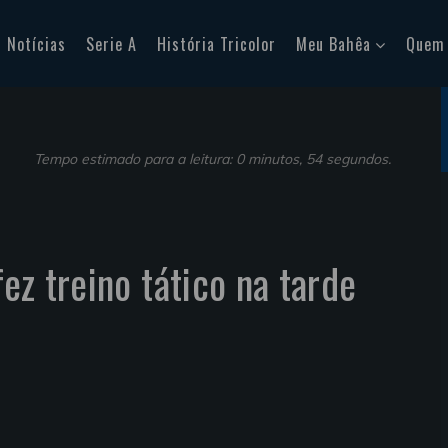
Notícias
Serie A
História Tricolor
Meu Bahêa
Quem
Tempo estimado para a leitura: 0 minutos, 54 segundos.
fez treino tático na tarde