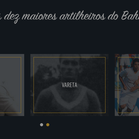
s dez maiores artilheiros do Bah
VARETA