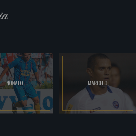
ia
NONATO
MARCELO