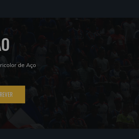
ÃO
icolor de Aço
REVER