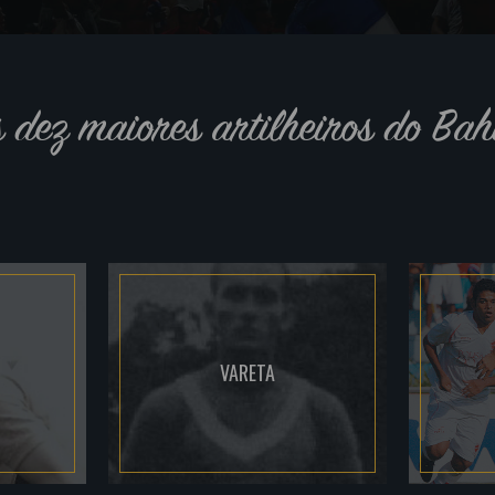
s dez maiores artilheiros do Bah
VARETA