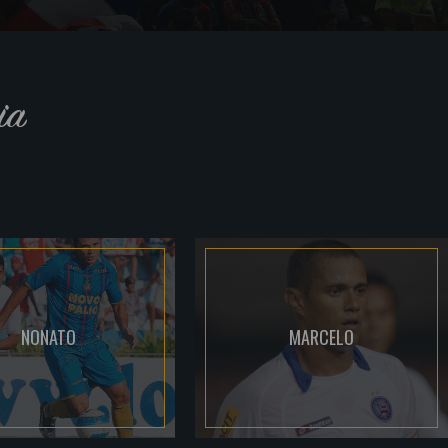
ia
NONATO
MARCELO