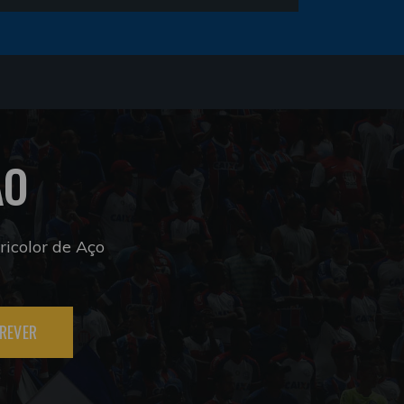
ÃO
icolor de Aço
REVER