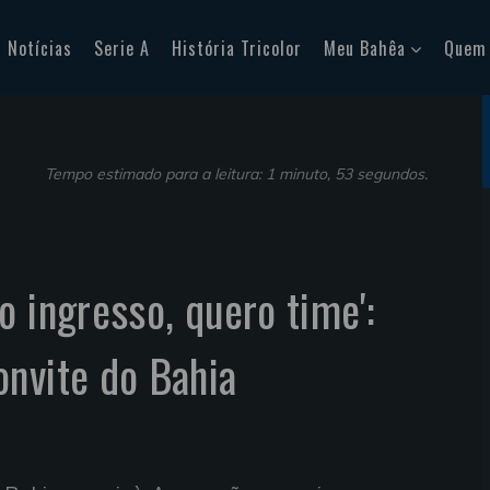
Notícias
Serie A
História Tricolor
Meu Bahêa
Quem
Tempo estimado para a leitura: 1 minuto, 53 segundos.
o ingresso, quero time':
nvite do Bahia