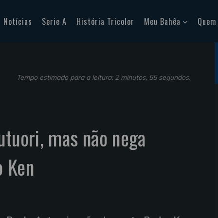
Notícias
Serie A
História Tricolor
Meu Bahêa
Quem
Tempo estimado para a leitura: 2 minutos, 55 segundos.
utuori, mas não nega
o Ken