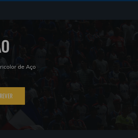
ÃO
icolor de Aço
REVER