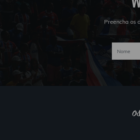
W
Preencha os 
o