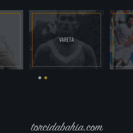
VARETA
torcidabahia.com