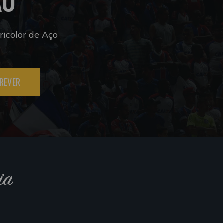
ÃO
icolor de Aço
REVER
ia