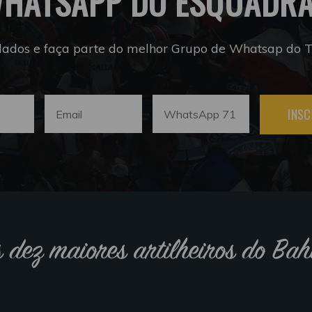
HATSAPP DO ESQUADR
dados e faça parte do melhor Grupo de Whatsap do Tr
INSC
s dez maiores artilheiros do Bah