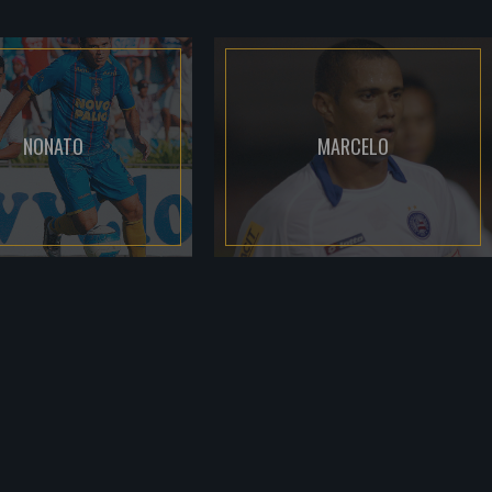
NONATO
MARCELO