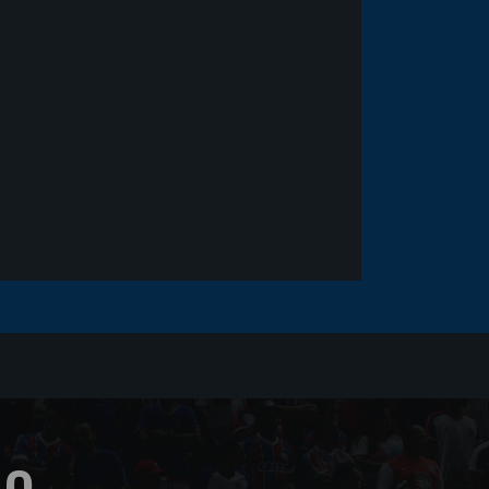
Goleiro Douglas Friedrich
fica em observação após
sofrer um corte no rosto