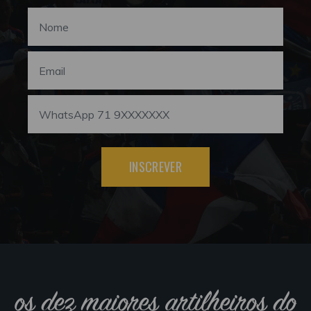
INSCREVER
os dez maiores artilheiros do