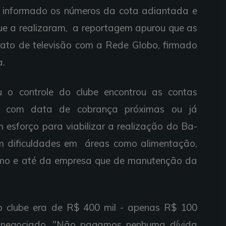
a informado os números da cota adiantada e
e a realizaram, a reportagem apurou que as
trato de televisão com a Rede Globo, firmado
a.
 o controle do clube encontrou as contas
es com data de cobrança próximas ou já
 esforço para viabilizar a realização do Ba-
m dificuldades em áreas como alimentação,
smo e até da empresa que de manutenção da
o clube era de R$ 400 mil - apenas R$ 100
e negociado. "Não pagamos nenhuma dívida