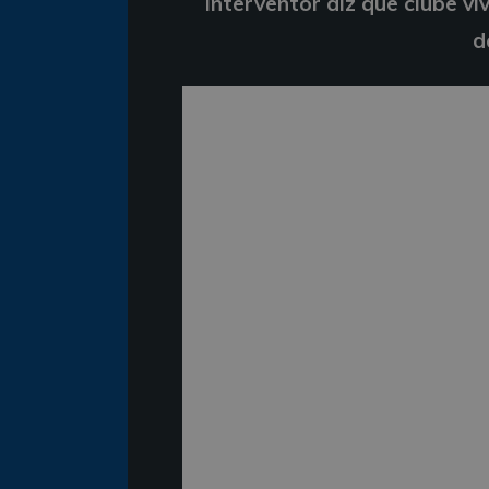
Interventor diz que clube v
d