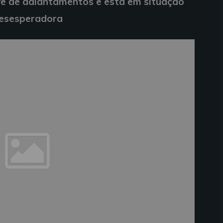
ive de adiantamentos e está em situação
esesperadora