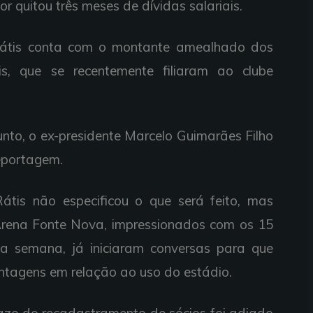
or quitou três meses de dívidas salariais.
Rátis conta com o montante amealhado dos
is, que se recentemente filiaram ao clube
nto, o ex-presidente Marcelo Guimarães Filho
eportagem.
átis não especificou o que será feito, mas
Arena Fonte Nova, impressionados com os 15
ma semana, já iniciaram conversas para que
ntagens em relação ao uso do estádio.
razo do recadastramento de sócios foi adiado