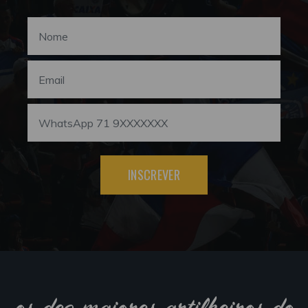
INSCREVER
os dez maiores artilheiros do