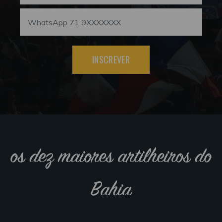
INSCREVER
os dez maiores artilheiros do
Bahia