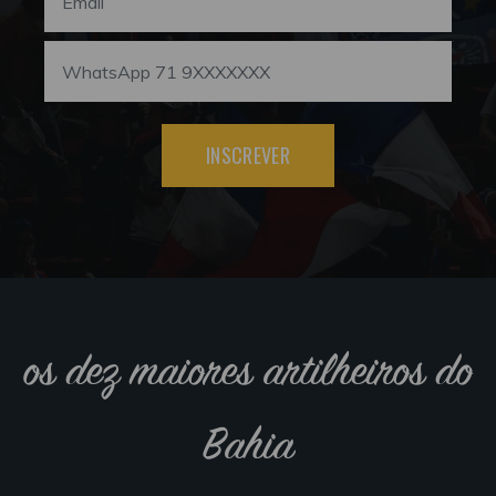
INSCREVER
os dez maiores artilheiros do
Bahia