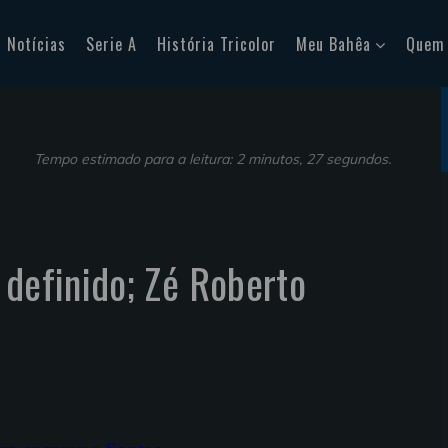
Notícias
Serie A
História Tricolor
Meu Bahêa
Quem
Tempo estimado para a leitura: 2 minutos, 27 segundos.
 definido; Zé Roberto