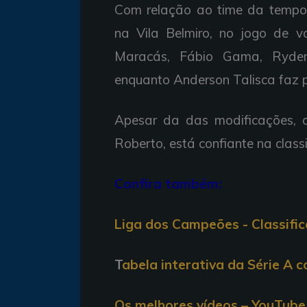
Com relação ao time da tempo
na Vila Belmiro, no jogo de vo
Maracás, Fábio Gama, Ryder 
enquanto Anderson Talisca faz pa
Apesar da das modificações, o
Roberto, está confiante na class
Confira também:
Liga dos Campeões - Classifi
T
abela interativa da Série A 
Os melhores vídeos – YouTube 