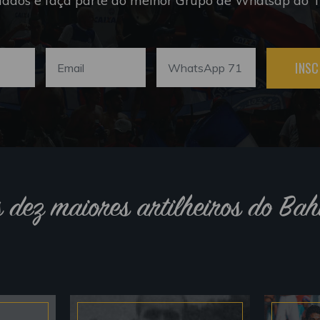
dados e faça parte do melhor Grupo de Whatsap do Tr
INSC
s dez maiores artilheiros do Bah