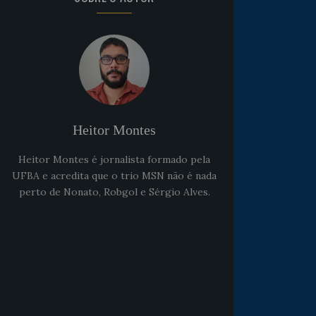
Heitor Montes
Heitor Montes é jornalista formado pela
UFBA e acredita que o trio MSN não é nada
perto de Nonato, Robgol e Sérgio Alves.
Noticias
há 5 anos
Goleiro Douglas Friedrich
fica em observação após
sofrer um corte no rosto