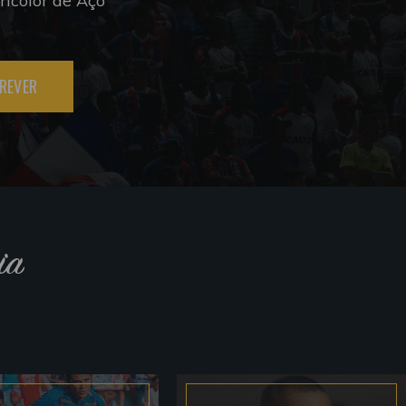
icolor de Aço
REVER
ia