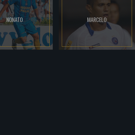
NONATO
MARCELO