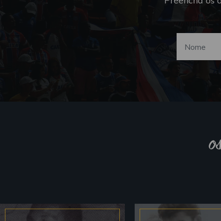
Preencha os 
o