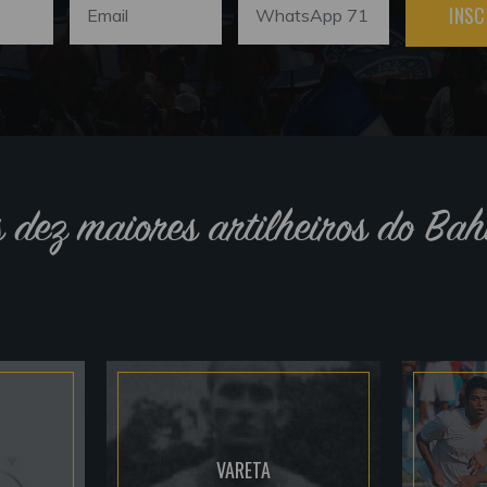
INSC
s dez maiores artilheiros do Bah
VARETA