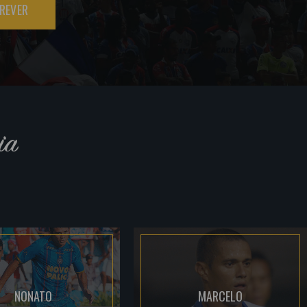
REVER
ia
NONATO
MARCELO