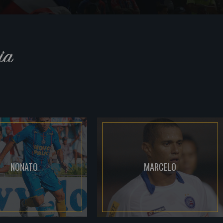
ia
NONATO
MARCELO