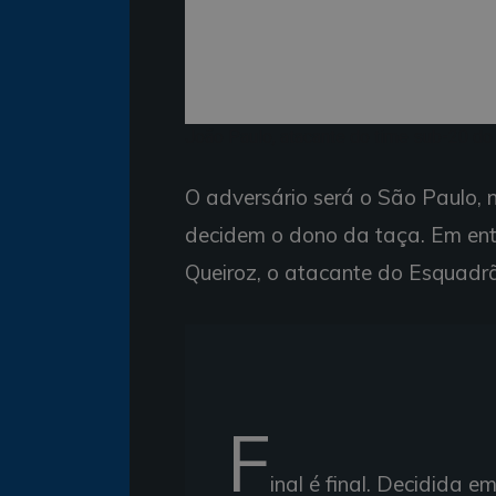
João Paulo, atacante do time sub-20 do 
O adversário será o São Paulo, 
decidem o dono da taça. Em entr
Queiroz, o atacante do Esquadrão
F
inal é final. Decidida e