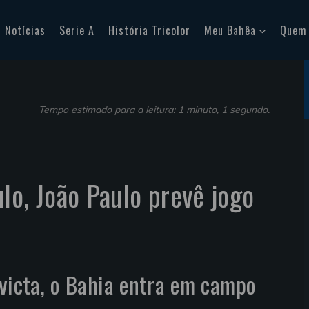
Notícias
Serie A
História Tricolor
Meu Bahêa
Quem
Tempo estimado para a leitura: 1 minuto, 1 segundo.
lo, João Paulo prevê jogo
icta, o Bahia entra em campo