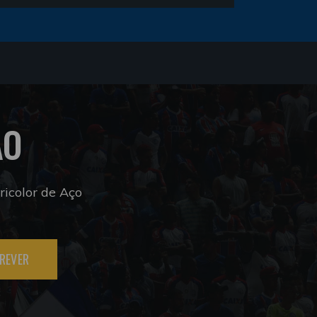
ÃO
icolor de Aço
REVER