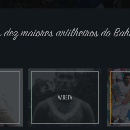
s dez maiores artilheiros do Bah
VARETA