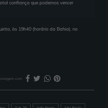
otal confiança que podemos vencer
inta, às 19h40 (horário da Bahia), no
 postagem com
hia
Sub-20
João Paulo
São Paulo