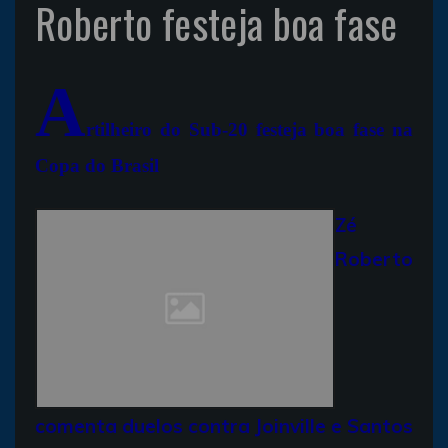
Roberto festeja boa fase
A
rtilheiro do Sub-20 festeja boa fase na
Copa do Brasil
Zé
Roberto
comenta duelos contra Joinville e Santos