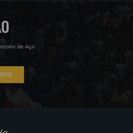
ÃO
icolor de Aço
REVER
ia