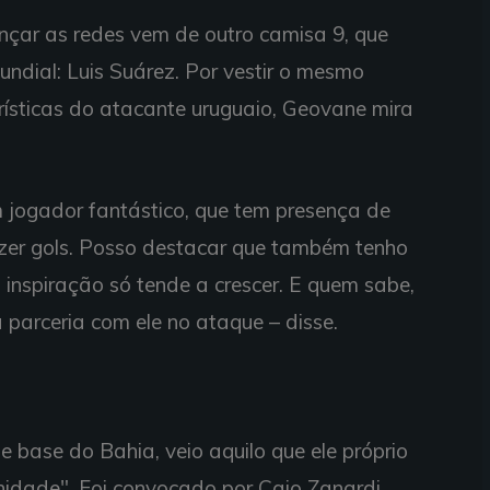
ançar as redes vem de outro camisa 9, que
ndial: Luis Suárez. Por vestir o mesmo
ísticas do atacante uruguaio, Geovane mira
m jogador fantástico, que tem presença de
azer gols. Posso destacar que também tenho
a inspiração só tende a crescer. E quem sabe,
 parceria com ele no ataque – disse.
 base do Bahia, veio aquilo que ele próprio
nidade". Foi convocado por Caio Zanardi