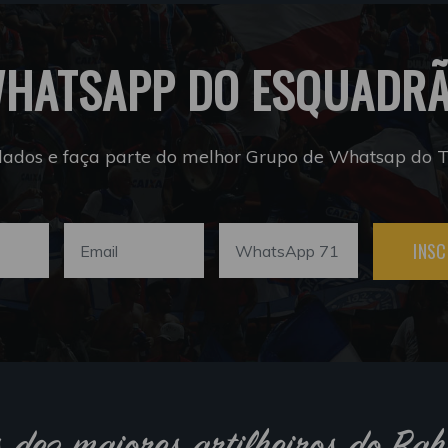
HATSAPP DO ESQUADR
dados e faça parte do melhor Grupo de Whatsap do Tr
INSC
s dez maiores artilheiros do Bah