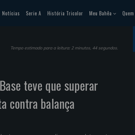
Notícias
Serie A
História Tricolor
Meu Bahêa
Quem
Tempo estimado para a leitura: 2 minutos, 44 segundos.
 Base teve que superar
ta contra balança