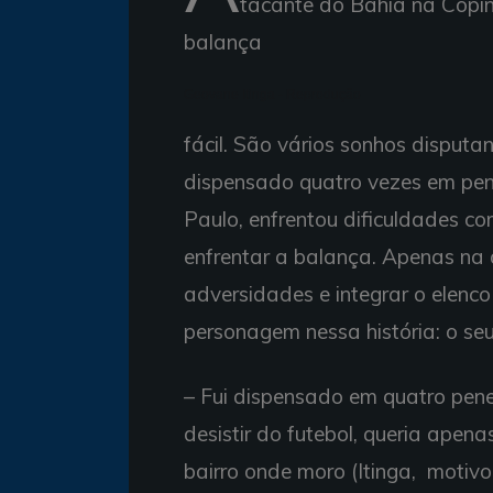
tacante do Bahia na Copin
balança
Geovane Itinga - Reprodução
fácil. São vários sonhos disputa
dispensado quatro vezes em pe
Paulo, enfrentou dificuldades co
enfrentar a balança. Apenas na q
adversidades e integrar o elenc
personagem nessa história: o seu
– Fui dispensado em quatro pene
desistir do futebol, queria apen
bairro onde moro (Itinga, motivo