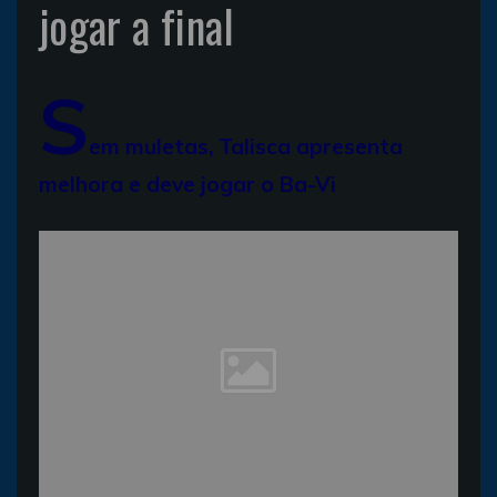
jogar a final
S
em muletas, Talisca apresenta
melhora e deve jogar o Ba-Vi