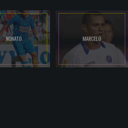
NONATO
MARCELO