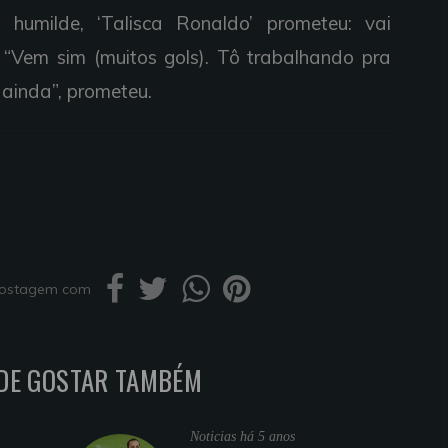
humilde, ‘Talisca Ronaldo’ prometeu: vai
 “Vem sim (muitos gols). Tô trabalhando pra
s ainda”, prometeu.
 postagem com
DE GOSTAR TAMBÉM
Noticias
há 5 anos