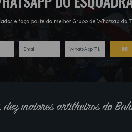
HATSAPP DO ESQUADR
dados e faça parte do melhor Grupo de Whatsap do Tr
INSC
s dez maiores artilheiros do Bah