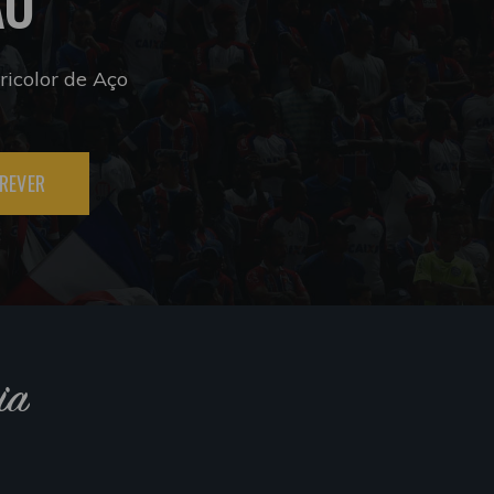
ÃO
icolor de Aço
REVER
ia