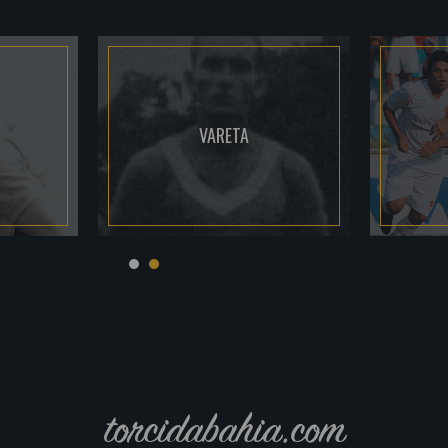
VARETA
torcidabahia.com