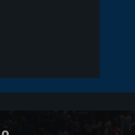
Goleiro Douglas Friedrich
fica em observação após
sofrer um corte no rosto