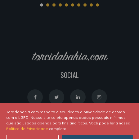
torcidabahia.com
SOCIAL
Torcidabahia.com respeita o seu direito à privacidade de acordo
com o LGPD. Nosso site coleta apenas dados pessoais mínimos,
que são usados apenas para fins analíticos. Você pode ler a nossa
Política de Cookies
|
Política de Privacidade
Politica de Privacidade
completa.
Powered by
Newton Duarte
. ALl rights reserved © 2020