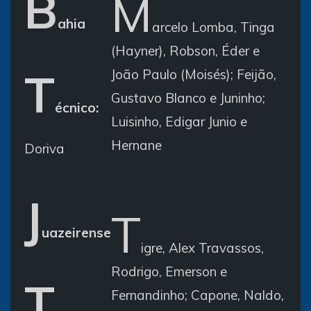
B
M
ahia
arcelo Lomba, Tinga
(Hayner), Robson, Éder e
T
João Paulo (Moisés); Feijão,
Gustavo Blanco e Juninho;
écnico:
Luisinho, Edigar Junio e
Hernane
Doriva
J
T
uazeirense
igre, Alex Travassos,
Rodrigo, Emerson e
T
Fernandinho; Capone, Naldo,