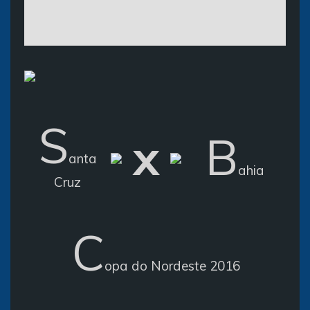
S
x
B
anta
ahia
Cruz
C
opa do Nordeste 2016