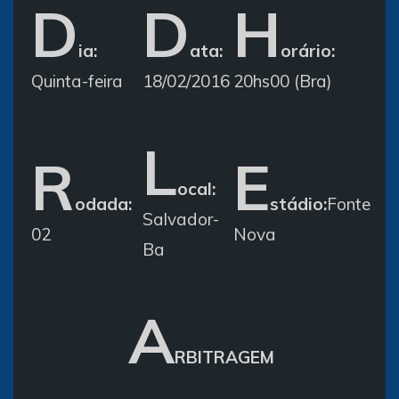
D
D
H
ia:
ata:
orário:
Quinta-feira
18/02/2016
20hs00 (Bra)
L
R
E
ocal:
odada:
stádio:
Fonte
Salvador-
02
Nova
Ba
A
RBITRAGEM