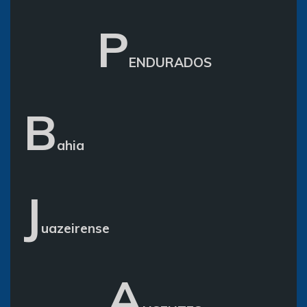
P
ENDURADOS
B
ahia
J
uazeirense
A