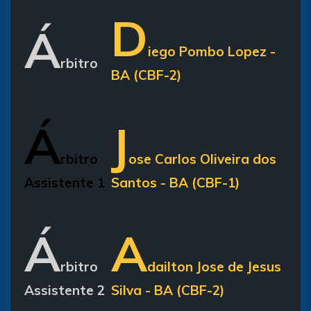
D
Á
iego Pombo Lopez -
rbitro
BA (CBF-2)
Á
J
rbitro
ose Carlos Oliveira dos
Assistente 1
Santos - BA (CBF-1)
Á
A
rbitro
dailton Jose de Jesus
Assistente 2
Silva - BA (CBF-2)