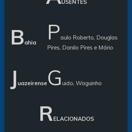
USENTES
P
B
aulo Roberto, Douglas
ahia
Pires, Danilo Pires e Mário
J
G
uazeirense
uido, Waguinho
R
ELACIONADOS