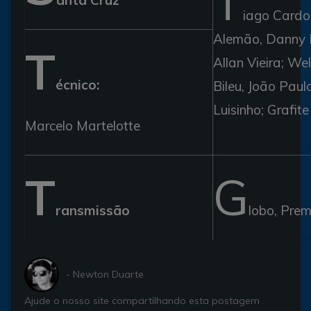
T
iago Cardos
Alemão, Danny 
T
Allan Vieira; We
écnico:
Bileu, João Paulo
Luisinho; Grafite
Marcelo Martelotte
T
G
ransmissão
lobo, Prem
- Newton Duarte
Ajude o nosso site compartilhando esta postagem