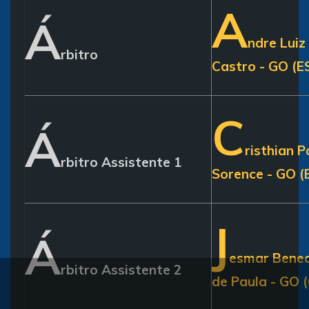
A
Á
ndre Luiz
rbitro
Castro - GO (E
C
Á
risthian 
rbitro Assistente 1
Sorence - GO (
J
Á
esmar Bened
rbitro Assistente 2
de Paula - GO 