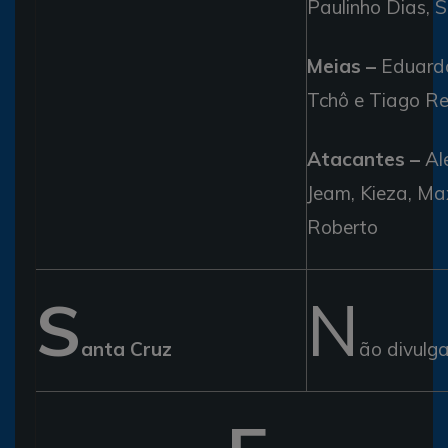
Paulinho Dias, S
Meias –
Eduardo
Tchô e Tiago Re
Atacantes –
Al
Jeam, Kieza, Max
Roberto
S
N
anta Cruz
ão divulg