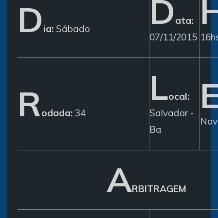
D
D
ata:
ia:
Sábado
07/11/2015
16h
L
R
ocal:
odada:
34
Salvador -
Nov
Ba
A
RBITRAGEM