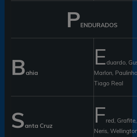
P
ENDURADOS
E
B
duardo, Gu
ahia
Marlon, Paulinh
Tiago Real
F
S
red, Grafite
anta Cruz
Neris, Wellington