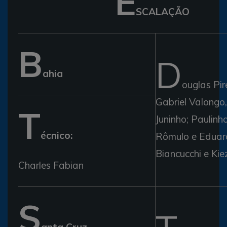
E
SCALAÇÃO
B
D
ahia
ouglas Pire
Gabriel Valongo
T
Juninho; Paulinh
écnico:
Rômulo e Eduar
Biancucchi e 
Charles Fabian
S
anta Cruz