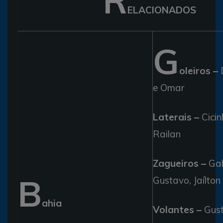
R
ELACIONADOS
G
oleiros –
D
e Omar
Laterais –
Cicin
Railan
Zagueiros –
Gab
B
Gustavo, Jaílto
ahia
Volantes –
Gust