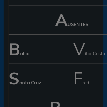
A
USENTES
B
V
ahia
ítor Costa
S
F
anta Cruz
red