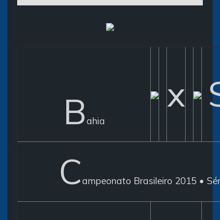
x
B
ahia
C
ampeonato Brasileiro 2015 • Sér