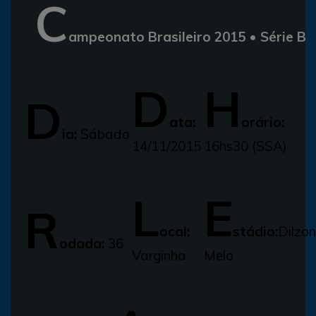
C
ampeonato Brasileiro 2015 • Série B
D
H
D
ata:
orário:
ia:
Sábado
14/11/2015
16hs30 (SSA)
L
E
R
ocal:
stádio:
Dilzon
odada:
36
Varginha
Melo