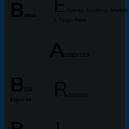
E
B
duardo, Gustavo, Marlon
ahia
e Tiago Real
A
USENTES
B
R
OA
adamés
Esporte
B
J