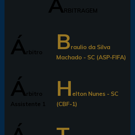
A
RBITRAGEM
B
Á
raulio da Silva
rbitro
Machado - SC (ASP-FIFA)
Á
H
rbitro
elton Nunes - SC
Assistente 1
(CBF-1)
Á
T