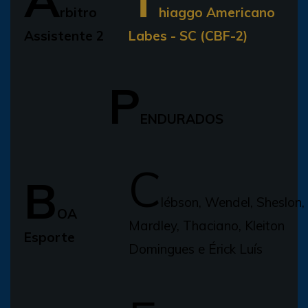
rbitro
hiaggo Americano
Assistente 2
Labes - SC (CBF-2)
P
ENDURADOS
C
B
lébson, Wendel, Sheslon,
OA
Mardley, Thaciano, Kleiton
Esporte
Domingues e Érick Luís