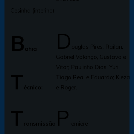
Cesinha (interino)
D
B
ouglas Pires, Railan,
ahia
Gabriel Valongo, Gustavo e
Vitor; Paulinho Dias, Yuri,
T
Tiago Real e Eduardo; Kieza
écnico:
e Roger.
T
P
ransmissão
remiere