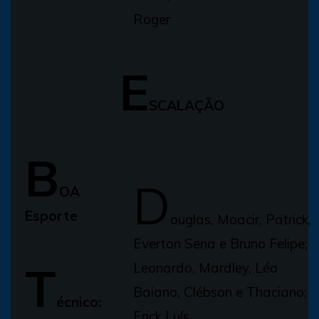
Roger
E
SCALAÇÃO
B
D
OA
Esporte
ouglas, Moacir, Patrick,
Everton Sena e Bruno Felipe;
T
Leonardo, Mardley, Léo
Baiano, Clébson e Thaciano;
écnico:
Erick Luís