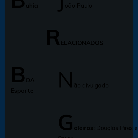
ahia
oão Paulo
R
ELACIONADOS
B
N
OA
ão divulgado
Esporte
G
oleiros:
Douglas Pires e