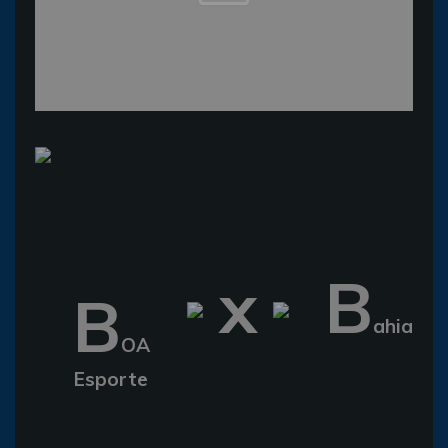
x
B
B
ahia
OA
Esporte